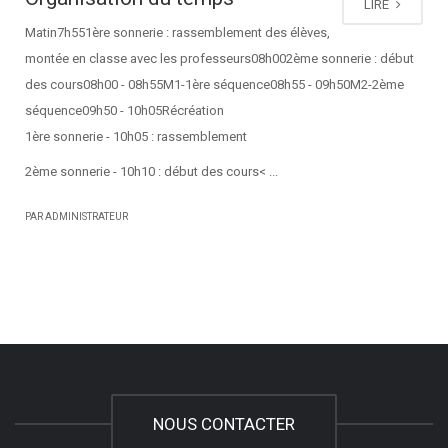
LIRE
Matin7h551ère sonnerie : rassemblement des élèves,
montée en classe avec les professeurs08h002ème sonnerie : début
des cours08h00 - 08h55M1-1ère séquence08h55 - 09h50M2-2ème
séquence09h50 - 10h05Récréation
1ère sonnerie - 10h05 : rassemblement
2ème sonnerie - 10h10 : début des cours< ...
PAR ADMINISTRATEUR
NOUS CONTACTER